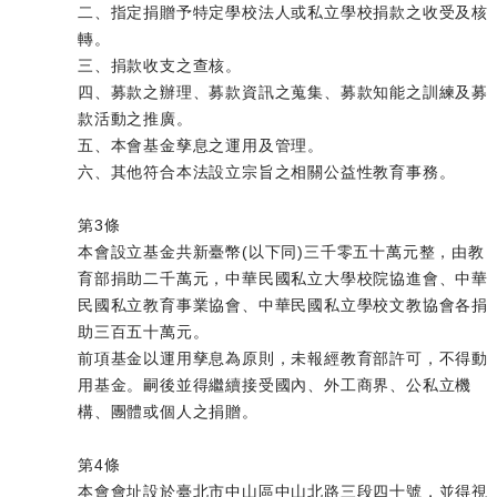
二、指定捐贈予特定學校法人或私立學校捐款之收受及核
轉。
三、捐款收支之查核。
四、募款之辦理、募款資訊之蒐集、募款知能之訓練及募
款活動之推廣。
五、本會基金孳息之運用及管理。
六、其他符合本法設立宗旨之相關公益性教育事務。
第3條
本會設立基金共新臺幣(以下同)三千零五十萬元整，由教
育部捐助二千萬元，中華民國私立大學校院協進會、中華
民國私立教育事業協會、中華民國私立學校文教協會各捐
助三百五十萬元。
前項基金以運用孳息為原則，未報經教育部許可，不得動
用基金。嗣後並得繼續接受國內、外工商界、公私立機
構、團體或個人之捐贈。
第4條
本會會址設於臺北市中山區中山北路三段四十號，並得視