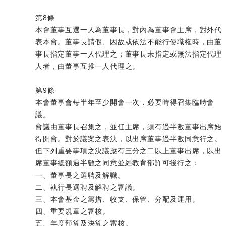
第8條
本會董事互選一人為董事長，對內為董事會主席，對外代
表本會。董事長請假、因故或依法不能行使職權時，由董
事長指定董事一人代理之；董事長未指定或無法指定代理
人者，由董事互推一人代理之。
第9條
本會董事會每半年至少開會一次，必要時得召集臨時會
議。
會議由董事長召集之，並任主席，須有過半數董事出席始
得開會。對於議案之表決，以出席董事過半數同意行之。
但下列重要事項之決議應有三分之二以上董事出席，以出
席董事總額過半數之同意並經教育部許可後行之：
一、董事長之選聘及解職。
二、執行長選聘及解聘之審議。
三、本會基金之籌措、收支、保管、分配及運用。
四、重要規章之審核。
五、年度預算及決算之審核。