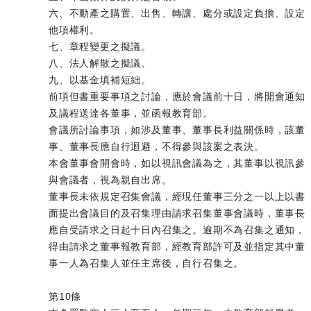
六、不動產之購置、出售、轉讓、處分或設定負擔、設定
他項權利。
七、章程變更之擬議。
八、法人解散之擬議。
九、以基金填補短絀。
前項但書重要事項之討論，應於會議前十日，將開會通知
及議程送達各董事，並函報教育部。
會議所討論事項，如涉及董事、董事長利益關係時，該董
事、董事長應自行迴避，不得參與該案之表決。
本會董事會開會時，如以視訊會議為之，其董事以視訊參
與會議者，視為親自出席。
董事長未依規定召集會議，經現任董事三分之一以上以書
面提出會議目的及召集理由請求召集董事會議時，董事長
應自受請求之日起十日內召集之。逾期不為召集之通知，
得由請求之董事報教育部，經教育部許可及並指定其中董
事一人為召集人並任主席後，自行召集之。
第10條