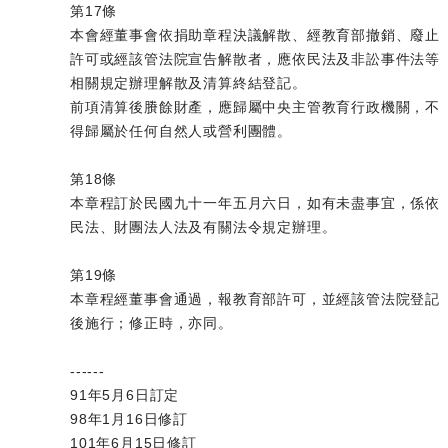
第17條
本會經董事會依捐助章程決議解散、經教育部撤銷、廢止
許可或經該管法院宣告解散者，應依民法及非訟事件法等
相關規定辦理解散及清算終結登記。
前項清算後賸餘財產，應歸屬中央主管教育行政機關，不
得歸屬於任何自然人或營利團體。
第18條
本章程訂於民國九十一年五月六日，如有未盡事宜，係依
民法、財團法人法及有關法令規定辦理。
第19條
本章程經董事會通過，報教育部許可，並經該管法院登記
後施行；修正時，亦同。
------
91年5月6日訂定
98年1月16日修訂
101年6月15日修訂