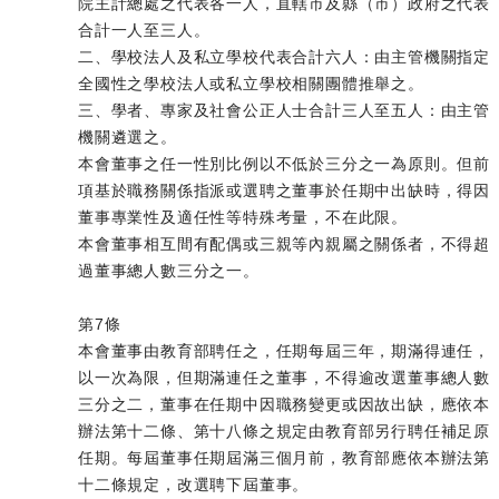
院主計總處之代表各一人，直轄市及縣（市）政府之代表
合計一人至三人。
二、學校法人及私立學校代表合計六人：由主管機關指定
全國性之學校法人或私立學校相關團體推舉之。
三、學者、專家及社會公正人士合計三人至五人：由主管
機關遴選之。
本會董事之任一性別比例以不低於三分之一為原則。但前
項基於職務關係指派或選聘之董事於任期中出缺時，得因
董事專業性及適任性等特殊考量，不在此限。
本會董事相互間有配偶或三親等內親屬之關係者，不得超
過董事總人數三分之一。
第7條
本會董事由教育部聘任之，任期每屆三年，期滿得連任，
以一次為限，但期滿連任之董事，不得逾改選董事總人數
三分之二，董事在任期中因職務變更或因故出缺，應依本
辦法第十二條、第十八條之規定由教育部另行聘任補足原
任期。每屆董事任期屆滿三個月前，教育部應依本辦法第
十二條規定，改選聘下屆董事。