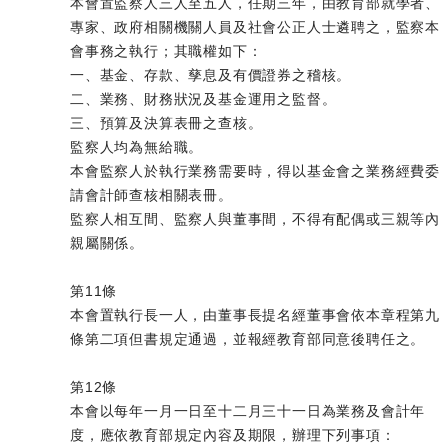
本會置監察人三人至五人，任期三年，由教育部就學者、
專家、政府相關機關人員及社會公正人士遴聘之，監察本
會事務之執行；其職權如下：
一、基金、存款、孳息及有價證券之稽核。
二、業務、財務狀況及基金運用之監督。
三、預算及決算表冊之查核。
監察人均為無給職。
本會監察人於執行業務需要時，得以基金會之業務經費委
請會計師查核相關表冊。
監察人相互間、監察人與董事間，不得有配偶或三親等內
親屬關係。
第11條
本會置執行長一人，由董事長提名經董事會依本章程第九
條第二項但書規定通過，並報經教育部同意後聘任之。
第12條
本會以每年一月一日至十二月三十一日為業務及會計年
度，應依教育部規定內容及期限，辦理下列事項：