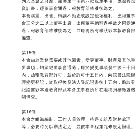
列入基金之財產，如涉第一項第六款規定事項，應擬具投
資計畫，經董事會通過，報教育部核准後為之。
本會購置、出售、轉讓不動產或設定他項權利，應經董事
會三分之二以上董事出席，出席董事總額過半數之同意通
過，報教育部核准後為之；並應將所有權狀影本報教育部
備查。
第15條
本會由於業務需要或其他因素，變更董事、財產及其他重
要事項，均須經董事會通過，應於變更事項發生後三十日
內，函報教育部許可，並於許可十五日內，向該管法院辦
理變更登記，於取得換發法人登記證書後十五內，將該登
記證書影本送教育部及本會主事務所所在地稅捐稽徵處機
關備查。
第16條
本會之組織編制、工作人員管理、待遇支給及財務處理
等，必要時另以辦法定之，並依本章程第九條規定辦理。